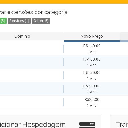
rar extensões por categoria
(5)
Services (1)
Other (5)
Domínio
Novo Preço
R$140,00
1 Ano
R$160,00
1 Ano
R$150,00
1 Ano
R$289,00
1 Ano
R$25,00
1 Ano
icionar Hospedagem
Tra