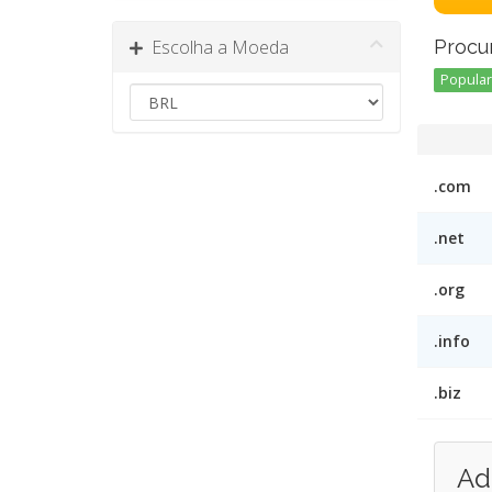
Escolha a Moeda
Procu
Popular 
.com
.net
.org
.info
.biz
Ad